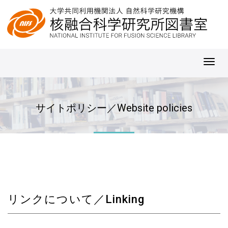
Toggl
navig
サイトポリシー／Website policies
リンクについて／Linking