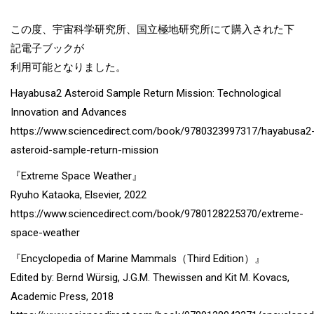
この度、宇宙科学研究所、国立極地研究所にて購入された下
記電子ブックが
利用可能となりました。
Hayabusa2 Asteroid Sample Return Mission: Technological
Innovation and Advances
https://www.sciencedirect.com/book/9780323997317/hayabusa2
asteroid-sample-return-mission
『Extreme Space Weather』
Ryuho Kataoka, Elsevier, 2022
https://www.sciencedirect.com/book/9780128225370/extreme-
space-weather
『Encyclopedia of Marine Mammals（Third Edition）』
Edited by: Bernd Würsig, J.G.M. Thewissen and Kit M. Kovacs,
Academic Press, 2018