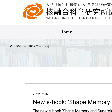
Home
HOME
2022年
2月
2022.02.07
New e-book: 'Shape Memory an
The new e-book 'Shape Memory and Superelas