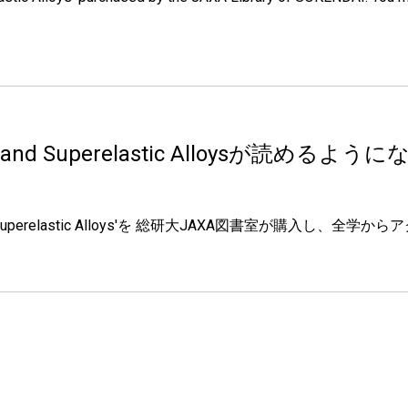
nd Superelastic Alloysが読めるように
Superelastic Alloys'を 総研大JAXA図書室が購入し、全学から