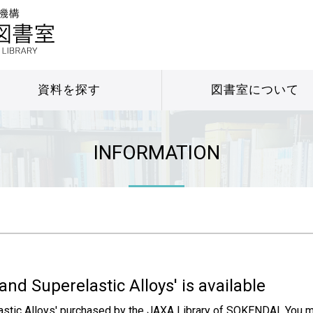
資料を探す
図書室について
INFORMATION
d Superelastic Alloys' is available
tic Alloys' purchased by the JAXA Library of SOKENDAI. You 