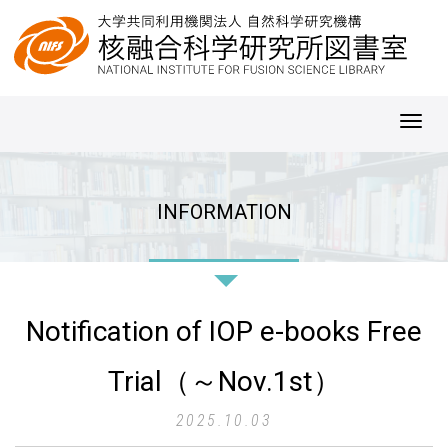
Toggl
navig
INFORMATION
Notification of IOP e-books Free
Trial（～Nov.1st）
2025.10.03