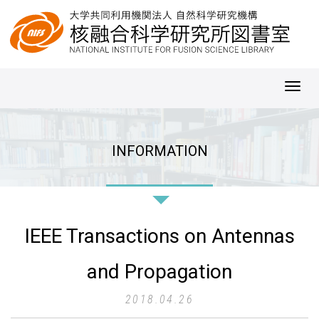
Toggl
navig
INFORMATION
IEEE Transactions on Antennas
and Propagation
2018.04.26