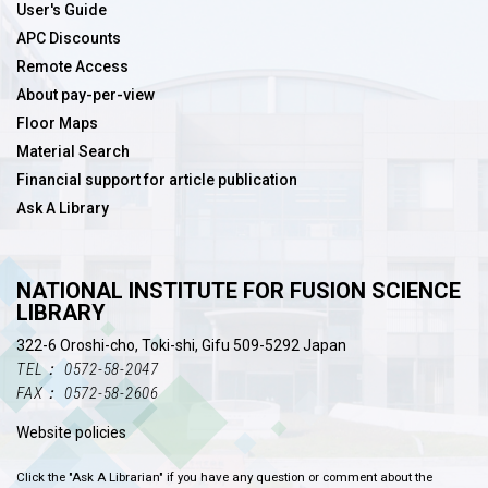
User's Guide
APC Discounts
Remote Access
About pay-per-view
Floor Maps
Material Search
Financial support for article publication
Ask A Library
NATIONAL INSTITUTE FOR FUSION SCIENCE
LIBRARY
322-6 Oroshi-cho, Toki-shi, Gifu 509-5292 Japan
TEL： 0572-58-2047
FAX： 0572-58-2606
Website policies
Click the "Ask A Librarian" if you have any question or comment about the