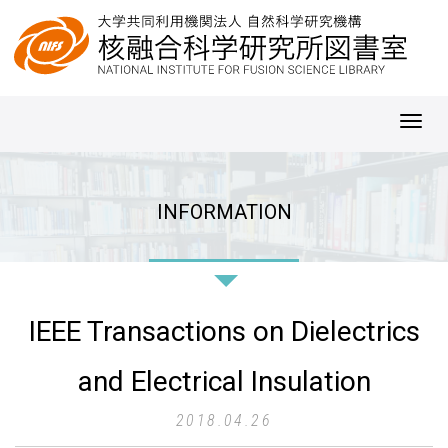
Toggl
navig
INFORMATION
IEEE Transactions on Dielectrics
and Electrical Insulation
2018.04.26