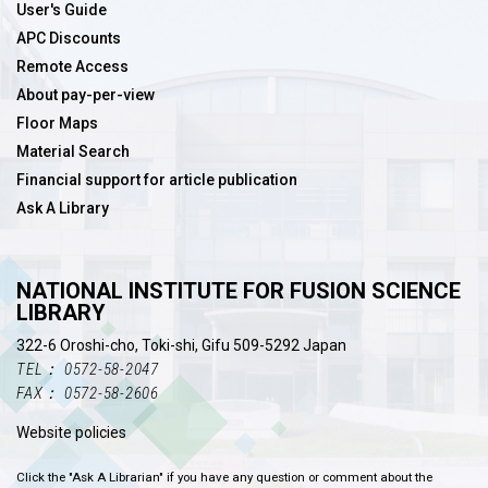
User's Guide
APC Discounts
Remote Access
About pay-per-view
Floor Maps
Material Search
Financial support for article publication
Ask A Library
NATIONAL INSTITUTE FOR FUSION SCIENCE
LIBRARY
322-6 Oroshi-cho, Toki-shi, Gifu 509-5292 Japan
TEL： 0572-58-2047
FAX： 0572-58-2606
Website policies
Click the "Ask A Librarian" if you have any question or comment about the