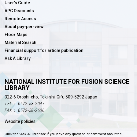
User's Guide
APC Discounts
Remote Access
About pay-per-view
Floor Maps
Material Search
Financial support for article publication
Ask A Library
NATIONAL INSTITUTE FOR FUSION SCIENCE
LIBRARY
322-6 Oroshi-cho, Toki-shi, Gifu 509-5292 Japan
TEL： 0572-58-2047
FAX： 0572-58-2606
Website policies
Click the "Ask A Librarian" if you have any question or comment about the