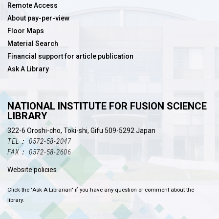
Remote Access
About pay-per-view
Floor Maps
Material Search
Financial support for article publication
Ask A Library
NATIONAL INSTITUTE FOR FUSION SCIENCE
LIBRARY
322-6 Oroshi-cho, Toki-shi, Gifu 509-5292 Japan
TEL： 0572-58-2047
FAX： 0572-58-2606
Website policies
Click the "Ask A Librarian" if you have any question or comment about the
library.