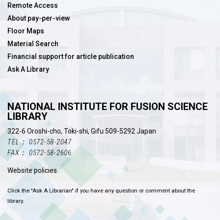
Remote Access
About pay-per-view
Floor Maps
Material Search
Financial support for article publication
Ask A Library
NATIONAL INSTITUTE FOR FUSION SCIENCE
LIBRARY
322-6 Oroshi-cho, Toki-shi, Gifu 509-5292 Japan
TEL： 0572-58-2047
FAX： 0572-58-2606
Website policies
Click the "Ask A Librarian" if you have any question or comment about the
library.