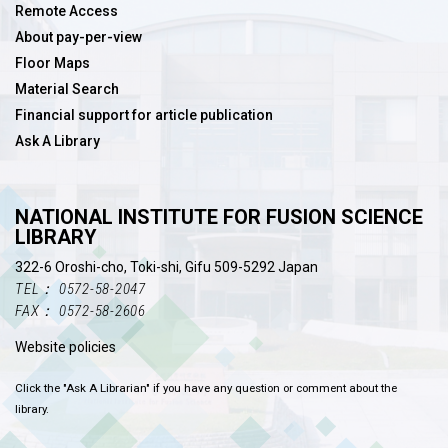
Remote Access
About pay-per-view
Floor Maps
Material Search
Financial support for article publication
Ask A Library
NATIONAL INSTITUTE FOR FUSION SCIENCE
LIBRARY
322-6 Oroshi-cho, Toki-shi, Gifu 509-5292 Japan
TEL： 0572-58-2047
FAX： 0572-58-2606
Website policies
Click the "Ask A Librarian" if you have any question or comment about the
library.