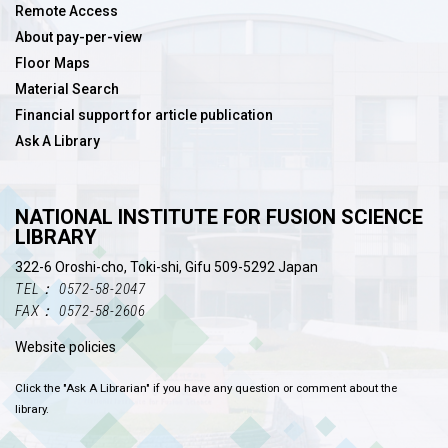
Remote Access
About pay-per-view
Floor Maps
Material Search
Financial support for article publication
Ask A Library
NATIONAL INSTITUTE FOR FUSION SCIENCE
LIBRARY
322-6 Oroshi-cho, Toki-shi, Gifu 509-5292 Japan
TEL： 0572-58-2047
FAX： 0572-58-2606
Website policies
Click the "Ask A Librarian" if you have any question or comment about the
library.