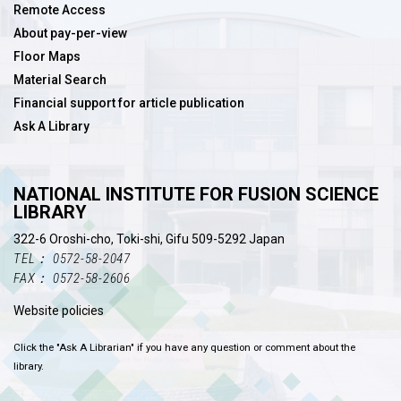
Remote Access
About pay-per-view
Floor Maps
Material Search
Financial support for article publication
Ask A Library
NATIONAL INSTITUTE FOR FUSION SCIENCE
LIBRARY
322-6 Oroshi-cho, Toki-shi, Gifu 509-5292 Japan
TEL： 0572-58-2047
FAX： 0572-58-2606
Website policies
Click the "Ask A Librarian" if you have any question or comment about the
library.