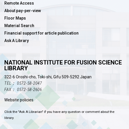
Remote Access
About pay-per-view
Floor Maps
Material Search
Financial support for article publication
Ask A Library
NATIONAL INSTITUTE FOR FUSION SCIENCE
LIBRARY
322-6 Oroshi-cho, Toki-shi, Gifu 509-5292 Japan
TEL： 0572-58-2047
FAX： 0572-58-2606
Website policies
Click the "Ask A Librarian" if you have any question or comment about the
library.