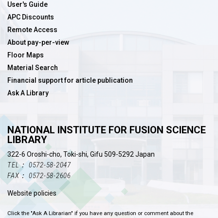
User's Guide
APC Discounts
Remote Access
About pay-per-view
Floor Maps
Material Search
Financial support for article publication
Ask A Library
NATIONAL INSTITUTE FOR FUSION SCIENCE
LIBRARY
322-6 Oroshi-cho, Toki-shi, Gifu 509-5292 Japan
TEL： 0572-58-2047
FAX： 0572-58-2606
Website policies
Click the "Ask A Librarian" if you have any question or comment about the