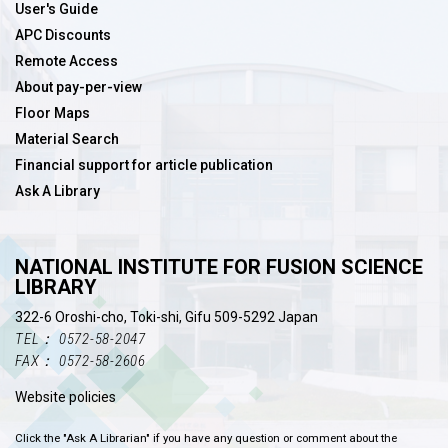
User's Guide
APC Discounts
Remote Access
About pay-per-view
Floor Maps
Material Search
Financial support for article publication
Ask A Library
NATIONAL INSTITUTE FOR FUSION SCIENCE
LIBRARY
322-6 Oroshi-cho, Toki-shi, Gifu 509-5292 Japan
TEL： 0572-58-2047
FAX： 0572-58-2606
Website policies
Click the "Ask A Librarian" if you have any question or comment about the