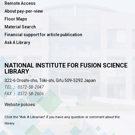
Remote Access
About pay-per-view
Floor Maps
Material Search
Financial support for article publication
Ask A Library
NATIONAL INSTITUTE FOR FUSION SCIENCE
LIBRARY
322-6 Oroshi-cho, Toki-shi, Gifu 509-5292 Japan
TEL： 0572-58-2047
FAX： 0572-58-2606
Website policies
Click the "Ask A Librarian" if you have any question or comment about the
library.