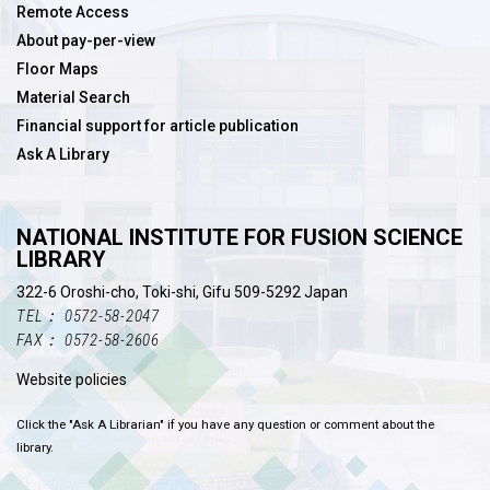
Remote Access
About pay-per-view
Floor Maps
Material Search
Financial support for article publication
Ask A Library
NATIONAL INSTITUTE FOR FUSION SCIENCE
LIBRARY
322-6 Oroshi-cho, Toki-shi, Gifu 509-5292 Japan
TEL： 0572-58-2047
FAX： 0572-58-2606
Website policies
Click the "Ask A Librarian" if you have any question or comment about the
library.