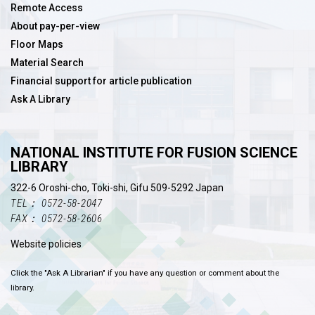
Remote Access
About pay-per-view
Floor Maps
Material Search
Financial support for article publication
Ask A Library
NATIONAL INSTITUTE FOR FUSION SCIENCE
LIBRARY
322-6 Oroshi-cho, Toki-shi, Gifu 509-5292 Japan
TEL： 0572-58-2047
FAX： 0572-58-2606
Website policies
Click the "Ask A Librarian" if you have any question or comment about the
library.