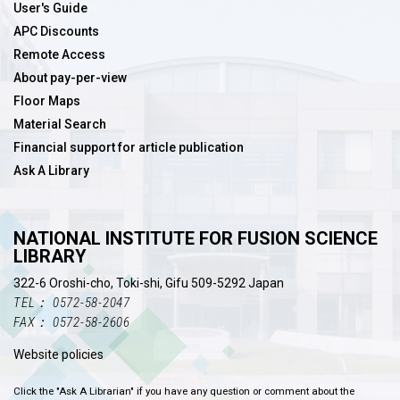
User's Guide
APC Discounts
Remote Access
About pay-per-view
Floor Maps
Material Search
Financial support for article publication
Ask A Library
NATIONAL INSTITUTE FOR FUSION SCIENCE
LIBRARY
322-6 Oroshi-cho, Toki-shi, Gifu 509-5292 Japan
TEL： 0572-58-2047
FAX： 0572-58-2606
Website policies
Click the "Ask A Librarian" if you have any question or comment about the