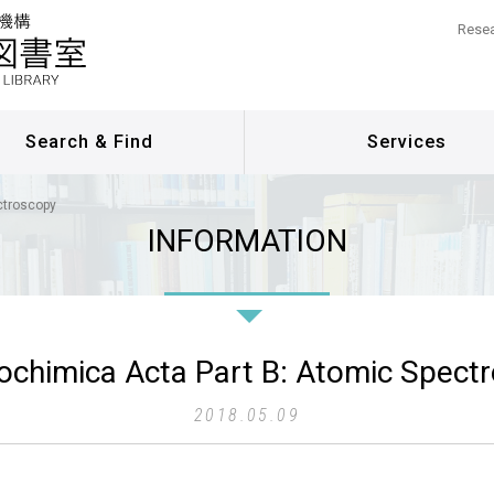
Resea
Search & Find
Services
ctroscopy
INFORMATION
ochimica Acta Part B: Atomic Spect
2018.05.09