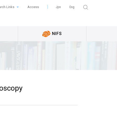
rch Links
Access
Jpn
Eng
NIFS
roscopy