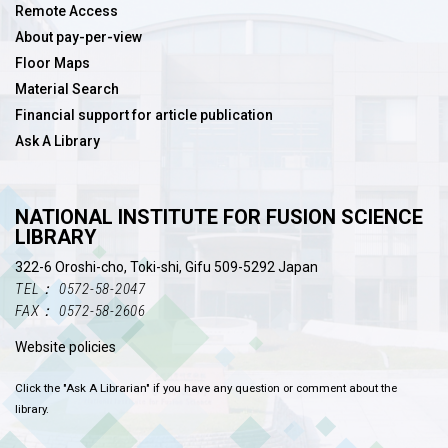
Remote Access
About pay-per-view
Floor Maps
Material Search
Financial support for article publication
Ask A Library
NATIONAL INSTITUTE FOR FUSION SCIENCE
LIBRARY
322-6 Oroshi-cho, Toki-shi, Gifu 509-5292 Japan
TEL： 0572-58-2047
FAX： 0572-58-2606
Website policies
Click the "Ask A Librarian" if you have any question or comment about the
library.