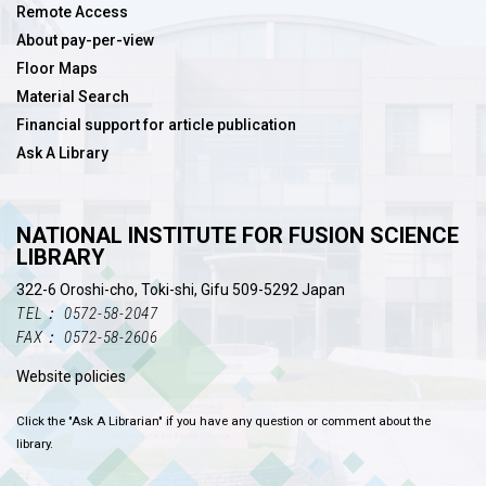
Remote Access
About pay-per-view
Floor Maps
Material Search
Financial support for article publication
Ask A Library
NATIONAL INSTITUTE FOR FUSION SCIENCE
LIBRARY
322-6 Oroshi-cho, Toki-shi, Gifu 509-5292 Japan
TEL： 0572-58-2047
FAX： 0572-58-2606
Website policies
Click the "Ask A Librarian" if you have any question or comment about the
library.