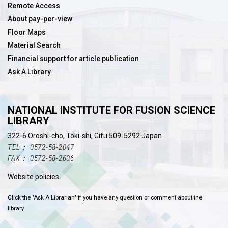
Remote Access
About pay-per-view
Floor Maps
Material Search
Financial support for article publication
Ask A Library
NATIONAL INSTITUTE FOR FUSION SCIENCE
LIBRARY
322-6 Oroshi-cho, Toki-shi, Gifu 509-5292 Japan
TEL： 0572-58-2047
FAX： 0572-58-2606
Website policies
Click the "Ask A Librarian" if you have any question or comment about the
library.